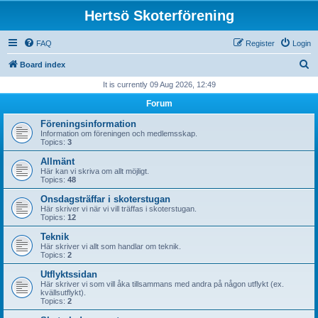
Hertsö Skoterförening
FAQ
Register
Login
S
Board index
e
It is currently 09 Aug 2026, 12:49
a
Forum
r
Föreningsinformation
c
Information om föreningen och medlemsskap.
Topics:
3
h
Allmänt
Här kan vi skriva om allt möjligt.
Topics:
48
Onsdagsträffar i skoterstugan
Här skriver vi när vi vill träffas i skoterstugan.
Topics:
12
Teknik
Här skriver vi allt som handlar om teknik.
Topics:
2
Utflyktssidan
Här skriver vi som vill åka tillsammans med andra på någon utflykt (ex.
kvällsutflykt).
Topics:
2