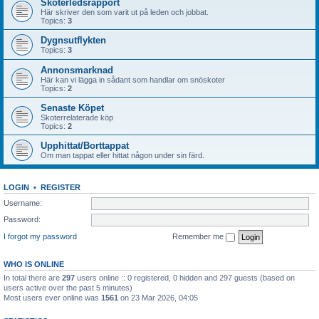
Skoterledsrapport
Här skriver den som varit ut på leden och jobbat.
Topics:
3
Dygnsutflykten
Topics:
3
Annonsmarknad
Här kan vi lägga in sådant som handlar om snöskoter
Topics:
2
Senaste Köpet
Skoterrelaterade köp
Topics:
2
Upphittat/Borttappat
Om man tappat eller hittat någon under sin färd.
LOGIN
•
REGISTER
Username:
Password:
I forgot my password
Remember me
WHO IS ONLINE
In total there are
297
users online :: 0 registered, 0 hidden and 297 guests (based on
users active over the past 5 minutes)
Most users ever online was
1561
on 23 Mar 2026, 04:05