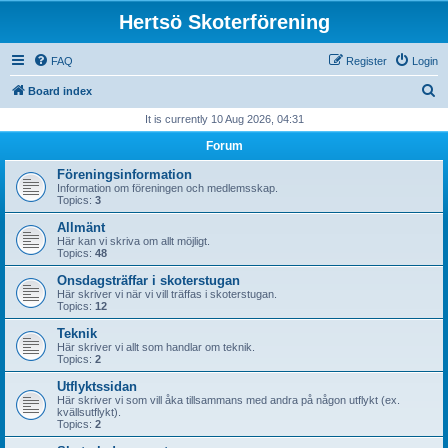
Hertsö Skoterförening
FAQ
Register
Login
S
Board index
e
It is currently 10 Aug 2026, 04:31
a
Forum
r
Föreningsinformation
c
Information om föreningen och medlemsskap.
Topics:
3
h
Allmänt
Här kan vi skriva om allt möjligt.
Topics:
48
Onsdagsträffar i skoterstugan
Här skriver vi när vi vill träffas i skoterstugan.
Topics:
12
Teknik
Här skriver vi allt som handlar om teknik.
Topics:
2
Utflyktssidan
Här skriver vi som vill åka tillsammans med andra på någon utflykt (ex.
kvällsutflykt).
Topics:
2